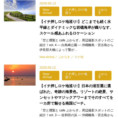
2026.06.13
New
イチ押しロケ地
ぷから
Arrival
巡り
す
【イチ押しロケ地巡り!】どこまでも続く水
平線とダイナミックな岩礁海岸が織りなす、
スケール感あふれるロケーション
「空と燻製と cafe ぷからす」周辺撮影スポットのご
紹介！vol. 4 — 白鳥崎公園 — 沖縄離島・宮古島から
伊良部大橋によって繋が…
New Arrival
ぷからす
ロケ地
2026.06.12
New
イチ押しロケ地
ぷから
Arrival
巡り
す
【イチ押しロケ地巡り!】日本の渚百選に選
ばれた、奇跡の海景色。リゾートの絶景、サ
ンセットやマジックアワーまでそのすべてを
一カ所で魅せる南国ビーチ。
「空と燻製と cafe ぷからす」周辺撮影スポットのご
紹介！vol. 3 — 佐和田の浜 — 沖縄離島・宮古島から