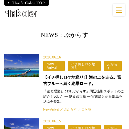
Skip
to
the
content
NEWS：ぷからす
2026.06.16
New
イチ押しロケ地
ぷから
Arrival
巡り
す
【イチ押しロケ地巡り!】海の上を走る。宮
古ブルーへ続く絶景ロード。
「空と燻製と cafe ぷからす」周辺撮影スポットのご
紹介！vol. 7 — 伊良部大橋 — 宮古島と伊良部島を
結ぶ全長3…
New Arrival
ぷからす
ロケ地
2026.06.15
New
イチ押しロケ地
ぷから