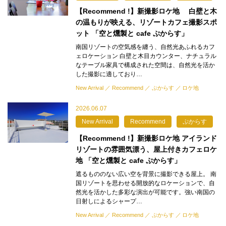
【Recommend !】新撮影ロケ地 白壁と木
の温もりが映える、リゾートカフェ撮影スポ
ット 「空と燻製と cafe ぷからす」
南国リゾートの空気感を纏う、自然光あふれるカフ
ェロケーション 白壁と木目カウンター、ナチュラル
なテーブル家具で構成された空間は、自然光を活か
した撮影に適しており…
New Arrival
Recommend
ぷからす
ロケ地
2026.06.07
New Arrival
Recommend
ぷからす
【Recommend !】新撮影ロケ地 アイランド
リゾートの雰囲気漂う、屋上付きカフェロケ
地 「空と燻製と cafe ぷからす」
遮るもののない広い空を背景に撮影できる屋上。 南
国リゾートを思わせる開放的なロケーションで、自
然光を活かした多彩な演出が可能です。強い南国の
日射しによるシャープ…
New Arrival
Recommend
ぷからす
ロケ地