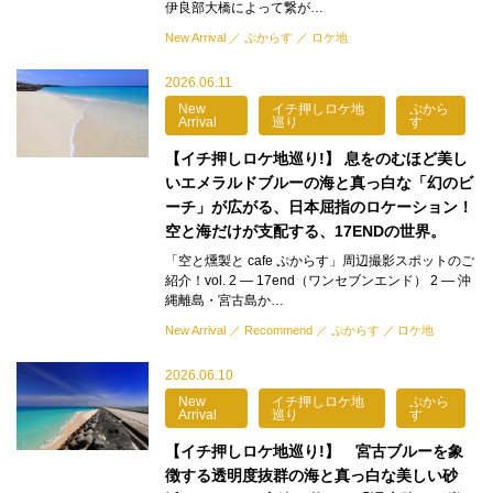
伊良部大橋によって繋が…
New Arrival
ぷからす
ロケ地
2026.06.11
New
イチ押しロケ地
ぷから
Arrival
巡り
す
【イチ押しロケ地巡り!】 息をのむほど美し
いエメラルドブルーの海と真っ白な「幻のビ
ーチ」が広がる、日本屈指のロケーション！
空と海だけが支配する、17ENDの世界。
「空と燻製と cafe ぷからす」周辺撮影スポットのご
紹介！vol. 2 — 17end（ワンセブンエンド） 2 — 沖
縄離島・宮古島か…
New Arrival
Recommend
ぷからす
ロケ地
2026.06.10
New
イチ押しロケ地
ぷから
Arrival
巡り
す
【イチ押しロケ地巡り!】 宮古ブルーを象
徴する透明度抜群の海と真っ白な美しい砂