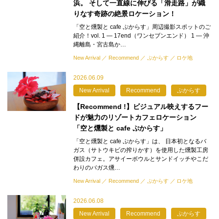
浜。 そして一直線に伸びる「滑走路」が織
りなす奇跡の絶景ロケーション！
「空と燻製と cafe ぷからす」周辺撮影スポットのご
紹介！vol. 1 — 17end（ワンセブンエンド） 1 — 沖
縄離島・宮古島か…
New Arrival
Recommend
ぷからす
ロケ地
2026.06.09
New Arrival
Recommend
ぷからす
【Recommend !】ビジュアル映えするフー
ドが魅力のリゾートカフェロケーション
「空と燻製と cafe ぷからす」
「空と燻製と cafe ぷからす」は、 日本初となるバ
ガス（サトウキビの搾りかす）を使用した燻製工房
併設カフェ。アサイーボウルとサンドイッチやこだ
わりのバガス燻…
New Arrival
Recommend
ぷからす
ロケ地
2026.06.08
New Arrival
Recommend
ぷからす