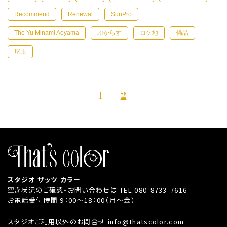
Recommend
Renewal
SunPro
The Yu Minami Aoyama
ぷからす
ロケ地
備品
屋上
1
2
投
稿
の
ペ
ー
ジ
送
スタジオ ザッツ カラー
り
空き状況のご確認・お問い合わせは
TEL.080-8733-7616
お電話受付時間 9：00～18：00（月～金）
スタジオご利用以外のお問合せ
info@thatscolor.com