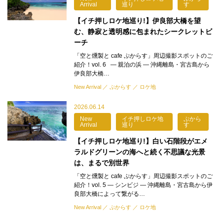
Arrival
巡り
す
【イチ押しロケ地巡り!】伊良部大橋を望
む、静寂と透明感に包まれたシークレットビ
ーチ
「空と燻製と cafe ぷからす」周辺撮影スポットのご
紹介！vol. 6 — 親泊の浜 — 沖縄離島・宮古島から
伊良部大橋…
New Arrival
ぷからす
ロケ地
2026.06.14
New
イチ押しロケ地
ぷから
Arrival
巡り
す
【イチ押しロケ地巡り!】白い石階段がエメ
ラルドグリーンの海へと続く不思議な光景
は、まるで別世界
「空と燻製と cafe ぷからす」周辺撮影スポットのご
紹介！vol. 5 — シンビジ — 沖縄離島・宮古島から伊
良部大橋によって繋がる…
New Arrival
ぷからす
ロケ地