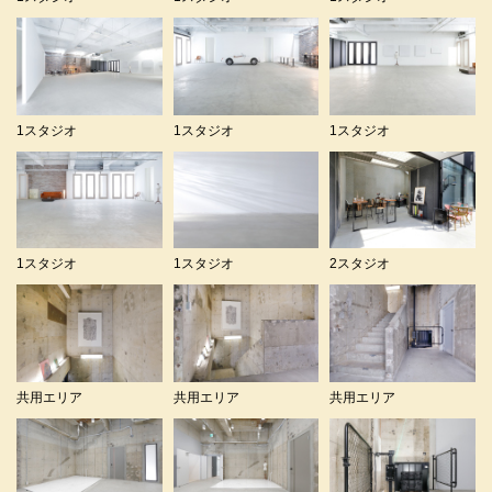
1スタジオ
1スタジオ
1スタジオ
1スタジオ
1スタジオ
2スタジオ
共用エリア
共用エリア
共用エリア