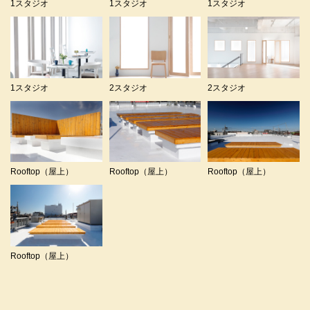
1スタジオ
1スタジオ
1スタジオ
1スタジオ
2スタジオ
2スタジオ
Rooftop（屋上）
Rooftop（屋上）
Rooftop（屋上）
Rooftop（屋上）