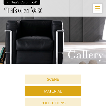
Skip
to
the
content
SCENE
MATERIAL
COLLECTIONS