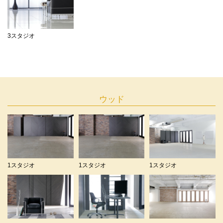
3スタジオ
ウッド
1スタジオ
1スタジオ
1スタジオ