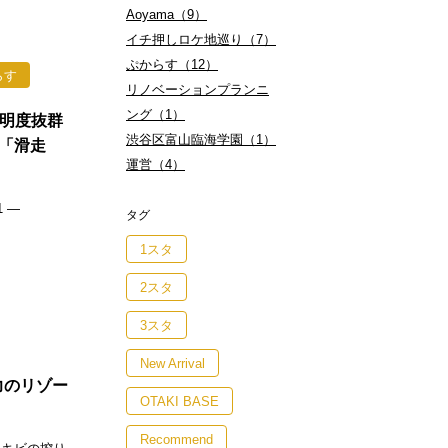
Aoyama（9）
イチ押しロケ地巡り（7）
ぷからす（12）
らす
リノベーションプランニ
ング（1）
透明度抜群
渋谷区富山臨海学園（1）
「滑走
運営（4）
 —
タグ
1スタ
2スタ
3スタ
New Arrival
力のリゾー
OTAKI BASE
」
Recommend