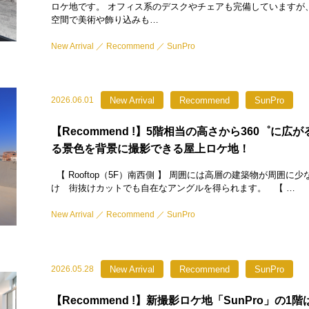
ロケ地です。 オフィス系のデスクやチェアも完備していますが
空間で美術や飾り込みも…
New Arrival
Recommend
SunPro
New Arrival
Recommend
SunPro
2026.06.01
【Recommend !】5階相当の高さから360゜に広
る景色を背景に撮影できる屋上ロケ地！
【 Rooftop（5F）南西側 】 周囲には高層の建築物が周囲に
け 街抜けカットでも自在なアングルを得られます。 【 …
New Arrival
Recommend
SunPro
New Arrival
Recommend
SunPro
2026.05.28
【Recommend !】新撮影ロケ地「SunPro」の1