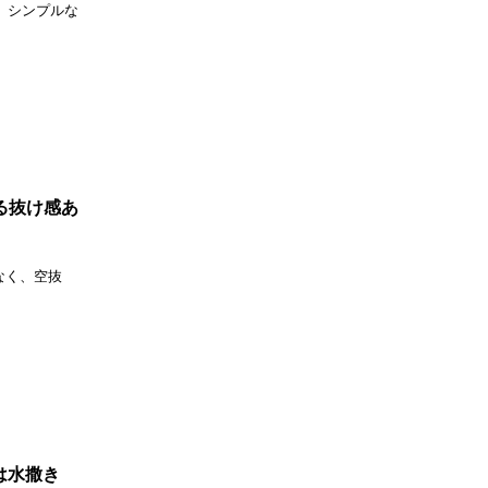
、シンプルな
がる抜け感あ
少なく、空抜
階は水撒き