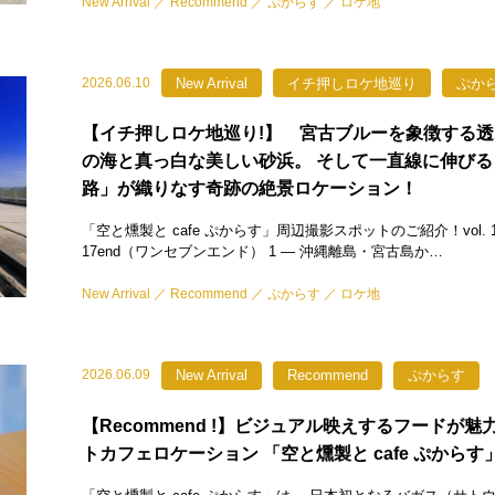
New Arrival
Recommend
ぷからす
ロケ地
New Arrival
イチ押しロケ地巡り
ぷか
2026.06.10
【イチ押しロケ地巡り!】 宮古ブルーを象徴する
の海と真っ白な美しい砂浜。 そして一直線に伸びる
路」が織りなす奇跡の絶景ロケーション！
「空と燻製と cafe ぷからす」周辺撮影スポットのご紹介！vol. 1
17end（ワンセブンエンド） 1 — 沖縄離島・宮古島か…
New Arrival
Recommend
ぷからす
ロケ地
New Arrival
Recommend
ぷからす
2026.06.09
【Recommend !】ビジュアル映えするフードが魅
トカフェロケーション 「空と燻製と cafe ぷからす