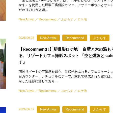
「空と燻製と cafe ぷからす」は、 日本初となるバガス（サト
かす）を使用した燻製工房併設カフェ。アサイーボウルとサン
だわりのバガス燻…
New Arrival
Recommend
ぷからす
ロケ地
New Arrival
Recommend
ぷからす
2026.06.08
【Recommend !】新撮影ロケ地 白壁と木の温
る、リゾートカフェ撮影スポット 「空と燻製と cafe
す」
南国リゾートの空気感を纏う、自然光あふれるカフェロケーショ
目カウンター、ナチュラルなテーブル家具で構成された空間は
かした撮影に適しており…
New Arrival
Recommend
ぷからす
ロケ地
New Arrival
Recommend
ぷからす
2026.06.07