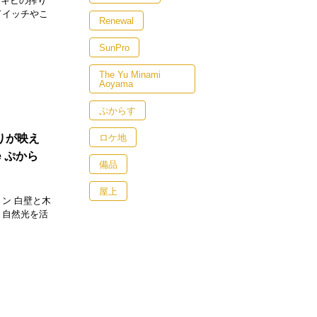
ウキビの搾り
ドイッチやこ
Renewal
SunPro
The Yu Minami
Aoyama
ぷからす
ロケ地
もりが映え
 ぷから
備品
屋上
ン 白壁と木
、自然光を活