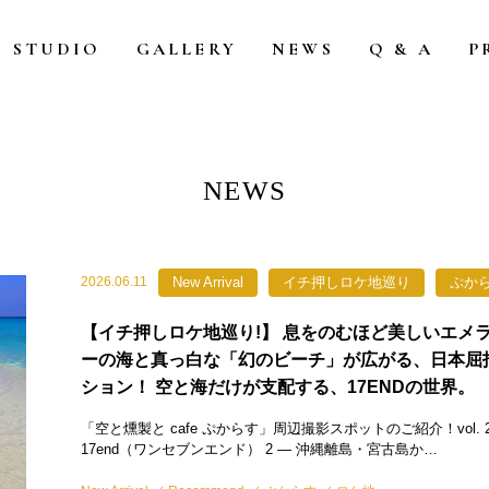
STUDIO
GALLERY
NEWS
Q & A
P
NEWS
New Arrival
イチ押しロケ地巡り
ぷか
2026.06.11
【イチ押しロケ地巡り!】 息をのむほど美しいエメ
ーの海と真っ白な「幻のビーチ」が広がる、日本屈
ション！ 空と海だけが支配する、17ENDの世界。
「空と燻製と cafe ぷからす」周辺撮影スポットのご紹介！vol. 2
17end（ワンセブンエンド） 2 — 沖縄離島・宮古島か…