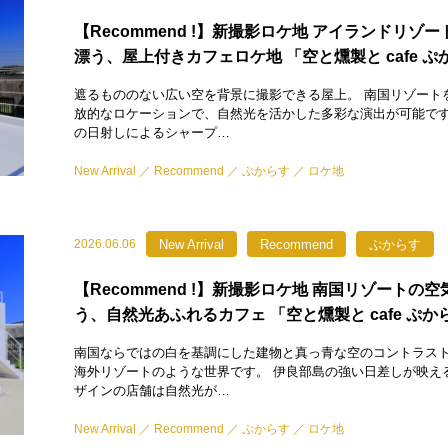
【Recommend !】新撮影ロケ地 アイランドリゾ
漂う、屋上付きカフェロケ地 「空と燻製と cafe ぷ
遮るもののない広い空を背景に撮影できる屋上。 南国リゾート
放的なロケーションで、自然光を活かした多彩な演出が可能で
の日射しによるシャープ…
New Arrival
Recommend
ぷからす
ロケ地
New Arrival
Recommend
ぷからす
2026.06.06
【Recommend !】新撮影ロケ地 南国リゾートの
う、自然光あふれるカフェ 「空と燻製と cafe ぷか
南国ならではの白を基調にした建物と真っ青な空のコントラス
海外リゾートのような世界です。 伊良部島の強い日差しが映え
ザインの店舗は自然光が…
New Arrival
Recommend
ぷからす
ロケ地