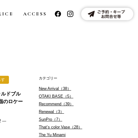
RICE
ACCESS
カテゴリー
らす
New Arrival（38）
ラルドブル
OTAKI BASE（5）
指のロケー
Recommend（39）
Renewal（3）
SunPro（7）
 —
That’s color Vase（28）
The Yu Minami