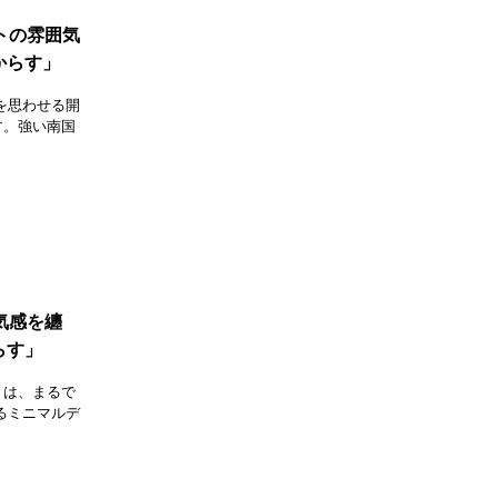
ートの雰囲気
からす」
を思わせる開
す。強い南国
空気感を纏
らす」
トは、まるで
るミニマルデ