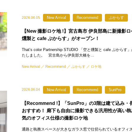
New Arrival
Recommend
ぷからす
2026.06.05
【New 撮影ロケ地 !】宮古島市 伊良部島に新撮影
燻製と cafe ぷからす」がオープン！
That’s color Partnership STUDIO 「空と燻製と cafe ぷ
たしました。 宮古島から伊良部大橋を…
New Arrival
Recommend
ぷからす
ロケ地
New Arrival
Recommend
SunPro
2026.06.04
【Recommend !】「SunPro」の3階は建て込み
おすすめ！ 廊下も自由に撮影できる汎用性が高い執
気のオフィス仕様の撮影ロケ地
通路と執務スペースが大きなガラス窓で仕切られているオフィ