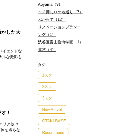
Aoyama（9）
イチ押しロケ地巡り（7）
ぷからす（12）
リノベーションプランニ
活かした大
ング（1）
渋谷区富山臨海学園（1）
運営（4）
ハイエンドな
ラルな撮影も
タグ
1スタ
2スタ
3スタ
New Arrival
ジオ！
OTAKI BASE
ェエリア抜け
写体を遮らな
Recommend