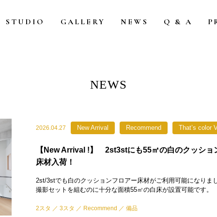
STUDIO
GALLERY
NEWS
Q & A
P
NEWS
New Arrival
Recommend
That’s color 
2026.04.27
【New Arrival !】 2st3stにも55㎡の白のクッ
床材入荷！
2st/3stでも白のクッションフロアー床材がご利用可能になりま
撮影セットを組むのに十分な面積55㎡の白床が設置可能です。
2スタ
3スタ
Recommend
備品