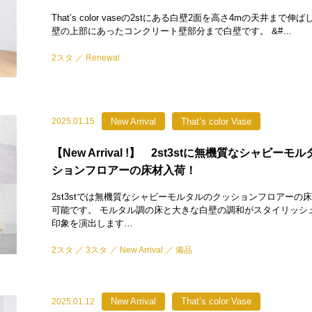
That’s color vaseの2stにある白壁2面を高さ4mの天井まで伸
壁の上部にあったコンクリート壁部分まで白壁です。 &#…
2スタ
Renewal
New Arrival
That’s color Vase
2025.01.15
【New Arrival !】 2st3stに無機質なシャビー
ションフロアーの床材入荷！
2st3stでは無機質なシャビーモルタルのクッションフロアーの
可能です。 モルタル調の床と大きな白壁の調和がスタイリッシ
印象を演出します…
2スタ
3スタ
New Arrival
備品
New Arrival
That’s color Vase
2025.01.12