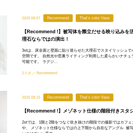
Recommend
That’s color Vase
2025.09.07
【Recommend !】被写体を際立だせる映り込みを
理石ならではの演出！
3stは、床全面と壁面に貼り巡らせた大理石でスタイリッシュで
空間です。 自然光や窓裏ライティング利用した柔らかいナチュ
可能です。 ラグジ…
2スタ
Recommend
Recommend
That’s color Vase
2025.08.15
【Recommend !】メゾネット仕様の階段付きスタ
2stでは、1階と2階をつなぐ吹き抜けの階段での撮影ではカフ
や、 メゾネット仕様ならではの上下階から自在なアングル. 被