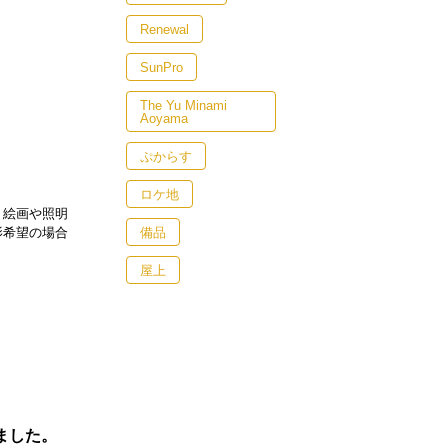
Renewal
SunPro
The Yu Minami
Aoyama
ぷからす
！
ロケ地
。絵画や照明
備品
影希望の場合
屋上
しました。