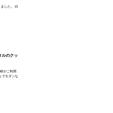
ばしました。 白
モルタルのクッ
床材がご利用
ュでモダンな