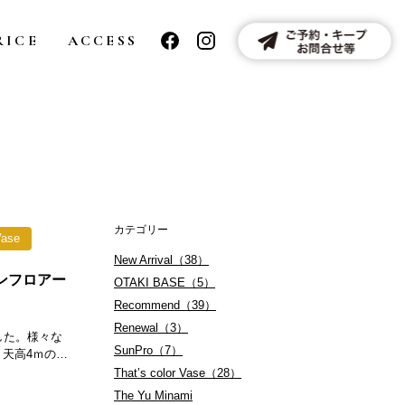
RICE
ACCESS
カテゴリー
Vase
New Arrival（38）
ションフロアー
OTAKI BASE（5）
Recommend（39）
Renewal（3）
した。様々な
SunPro（7）
 天高4ｍの…
That’s color Vase（28）
The Yu Minami