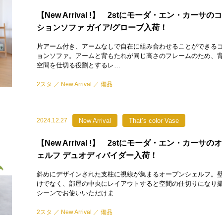
【New Arrival !】 2stにモーダ・エン・カーサ
ションソファ ガイア/グローブ入荷！
片アーム付き、アームなしで自在に組み合わせることができる
ョンソファ。アームと背もたれが同じ高さのフレームのため、
空間を仕切る役割とするレ…
2スタ
New Arrival
備品
New Arrival
That’s color Vase
2024.12.27
【New Arrival !】 2stにモーダ・エン・カーサ
ェルフ デュオディバイダー入荷！
斜めにデザインされた支柱に視線が集まるオープンシェルフ。
けでなく、部屋の中央にレイアウトすると空間の仕切りになり
シーンでお使いいただけま…
2スタ
New Arrival
備品