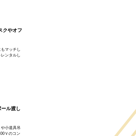
デスクやオフ
にもマッチし
をレンタルし
ポール渡し
りや小道具吊
00Ｖのコン