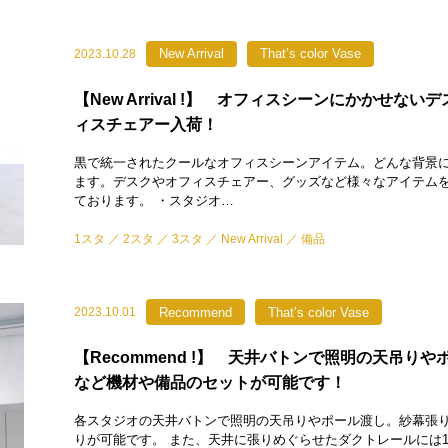
New Arrival
That’s color Vase
2023.10.28
【New Arrival !】 オフィスシーンにかかせない
ィスチェアー入荷！
黒で統一されたクールなオフィスシーンアイテム。どんな背景
ます。デスクやオフィスチェアー、グッズなど様々なアイテム
ております。 ・スタジオ…
1スタ
2スタ
3スタ
New Arrival
備品
Recommend
That’s color Vase
2023.10.01
【Recommend !】 天井バトンで照明の天吊りや
など機材や備品のセットが可能です！
各スタジオの天井バトンで照明の天吊りやポール渡し。紗幕張
りが可能です。 また、天井に張りめぐらせたダクトレールには1