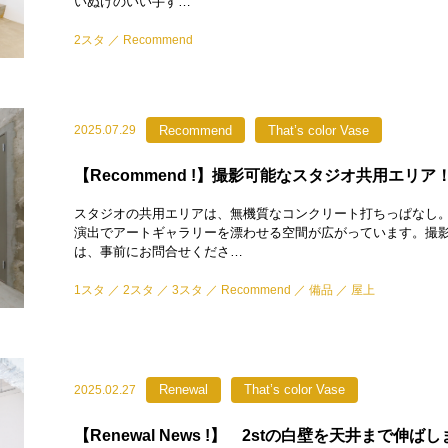
いぬけのいい手す…
2スタ
Recommend
Recommend
That’s color Vase
2025.07.29
【Recommend !】撮影可能なスタジオ共用エリア
スタジオの共用エリアは、無機質なコンクリート打ちっぱなし
演出でアートギャラリーを漂わせる空間が広がっています。撮
は、事前にお問合せくださ…
1スタ
2スタ
3スタ
Recommend
備品
屋上
Renewal
That’s color Vase
2025.02.27
【Renewal News !】 2stの白壁を天井まで伸ば