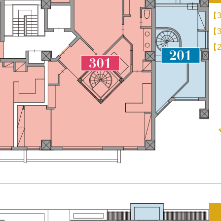
【3
【3
【2