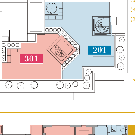
【3
【3
【2