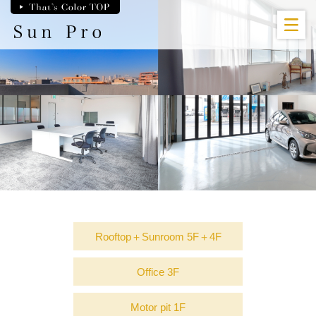
Skip
to
the
content
Rooftop＋Sunroom
5F＋4F
Office
3F
Motor pit
1F