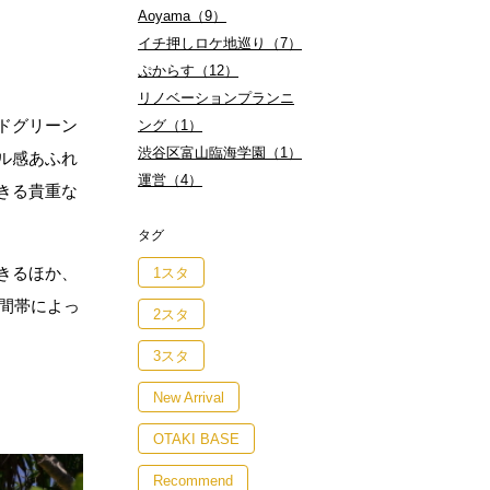
Aoyama（9）
イチ押しロケ地巡り（7）
ぷからす（12）
リノベーションプランニ
ドグリーン
ング（1）
渋谷区富山臨海学園（1）
ル感あふれ
運営（4）
きる貴重な
タグ
きるほか、
1スタ
間帯によっ
2スタ
3スタ
New Arrival
OTAKI BASE
Recommend