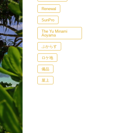
Renewal
SunPro
The Yu Minami
Aoyama
ぷからす
ロケ地
備品
屋上