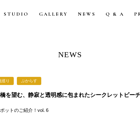
STUDIO
GALLERY
NEWS
Q & A
P
NEWS
地巡り
ぷからす
大橋を望む、静寂と透明感に包まれたシークレットビー
ットのご紹介！vol. 6