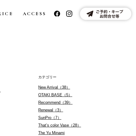
RICE
ACCESS
カテゴリー
New Arrival（38）
チ
OTAKI BASE（5）
Recommend（39）
Renewal（3）
SunPro（7）
That’s color Vase（28）
The Yu Minami