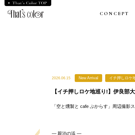
Skip
to
CONCEPT
the
content
New Arrival
イチ押しロケ
2026.06.15
【イチ押しロケ地巡り!】伊良部
「空と燻製と cafe ぷからす」周辺撮影スポ
— 親泊の浜 —