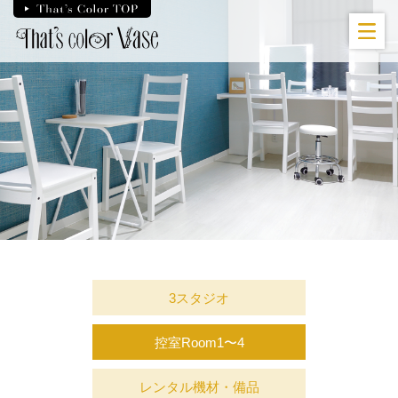
Skip
to
the
content
3スタジオ
控室Room1〜4
レンタル機材・備品