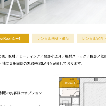
室Room1〜4
レンタル機材・備品
レンタル家具
ムの他、取材／ミーティング／撮影小道具／機材ストック／撮影／
独立専用回線の無線/有線LANも完備しております。
stご利用のお客様のオプション