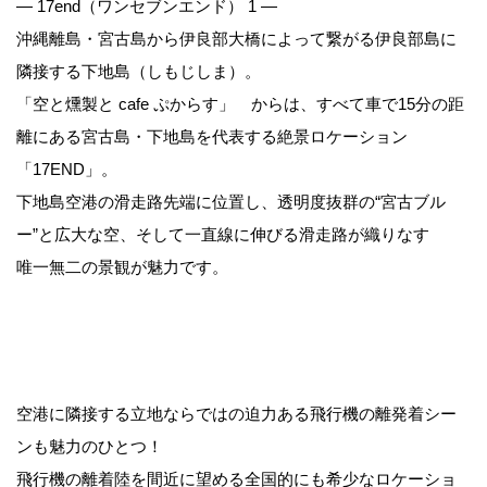
— 17end（ワンセブンエンド） 1 —
沖縄離島・宮古島から伊良部大橋によって繋がる伊良部島に
隣接する下地島（しもじしま）。
「空と燻製と cafe ぷからす」 からは、すべて車で15分の距
離にある宮古島・下地島を代表する絶景ロケーション
「17END」。
下地島空港の滑走路先端に位置し、透明度抜群の“宮古ブル
ー”と広大な空、そして一直線に伸びる滑走路が織りなす
唯一無二の景観が魅力です。
空港に隣接する立地ならではの迫力ある飛行機の離発着シー
ンも魅力のひとつ！
飛行機の離着陸を間近に望める全国的にも希少なロケーショ