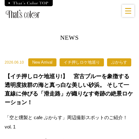
Skip
to
the
content
NEWS
New Arrival
イチ押しロケ地巡り
ぷからす
2026.06.10
【イチ押しロケ地巡り!】 宮古ブルーを象徴する
透明度抜群の海と真っ白な美しい砂浜。 そして一
直線に伸びる「滑走路」が織りなす奇跡の絶景ロケ
ーション！
「空と燻製と cafe ぷからす」周辺撮影スポットのご紹介！
vol. 1