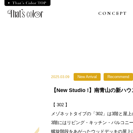
Skip
to
CONCEPT
the
content
New Arrival
Recommend
2025.03.09
【New Studio !】南青山の新ハウス
【 302 】
メゾネットタイプの「302」は3階と屋上
3階にはリビング・キッチン・バルコニ
螺旋階段をあがったウッドデッキの屋上