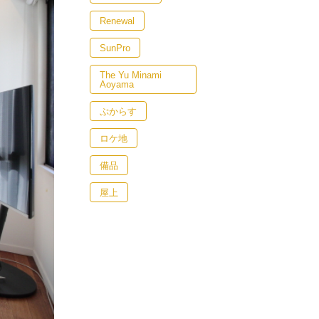
Renewal
SunPro
The Yu Minami
Aoyama
ぷからす
ロケ地
備品
屋上