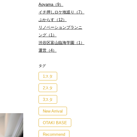
Aoyama（9）
イチ押しロケ地巡り（7）
ぷからす（12）
リノベーションプランニ
ング（1）
渋谷区富山臨海学園（1）
運営（4）
タグ
1スタ
2スタ
3スタ
New Arrival
OTAKI BASE
Recommend