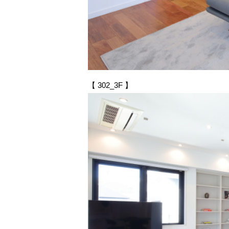
【 302_3F 】