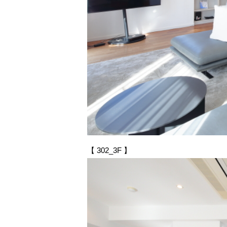
【 302_3F 】