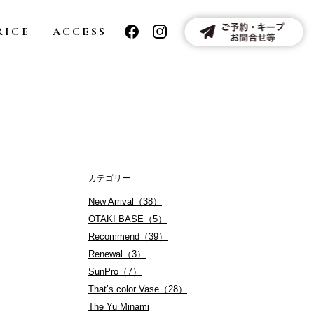
RICE
ACCESS
カテゴリー
New Arrival（38）
OTAKI BASE（5）
Recommend（39）
Renewal（3）
SunPro（7）
That’s color Vase（28）
The Yu Minami