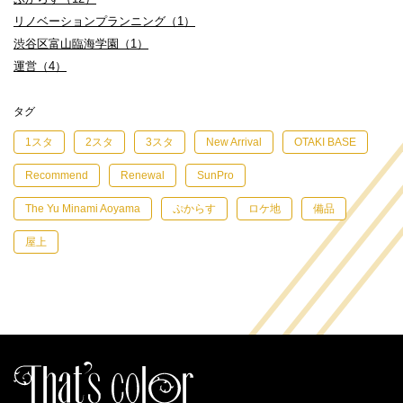
リノベーションプランニング（1）
渋谷区富山臨海学園（1）
運営（4）
タグ
1スタ
2スタ
3スタ
New Arrival
OTAKI BASE
Recommend
Renewal
SunPro
The Yu Minami Aoyama
ぷからす
ロケ地
備品
屋上