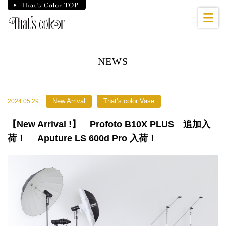
Skip
to
the
content
NEWS
New Arrival
That’s color Vase
2024.05.29
【New Arrival !】 Profoto B10X PLUS 追加入
荷！ Aputure LS 600d Pro 入荷！